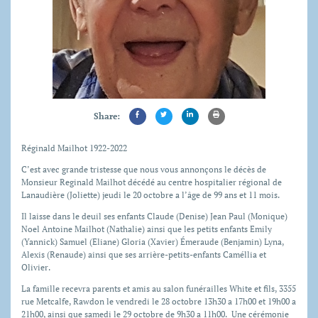
Share:
Réginald Mailhot 1922-2022
C’est avec grande tristesse que nous vous annonçons le décès de
Monsieur Reginald Mailhot décédé au centre hospitalier régional de
Lanaudière (Joliette) jeudi le 20 octobre a l’âge de 99 ans et 11 mois.
Il laisse dans le deuil ses enfants Claude (Denise) Jean Paul (Monique)
Noel Antoine Mailhot (Nathalie) ainsi que les petits enfants Emily
(Yannick) Samuel (Eliane) Gloria (Xavier) Émeraude (Benjamin) Lyna,
Alexis (Renaude) ainsi que ses arrière-petits-enfants Caméllia et
Olivier.
La famille recevra parents et amis au salon funérailles White et fils, 3355
rue Metcalfe, Rawdon le vendredi le 28 octobre 13h30 a 17h00 et 19h00 a
21h00, ainsi que samedi le 29 octobre de 9h30 a 11h00. Une cérémonie